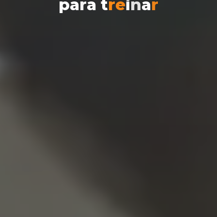
p
a
r
a
t
r
e
i
n
a
r