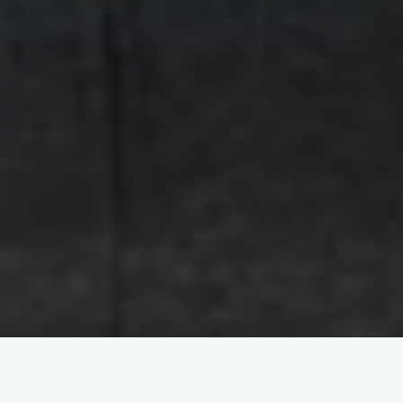
Ter dicas de playlist para treinar é sempre uma boa
ideia. Afinal, a música sempre gera uma resposta