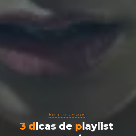
Exercícios Físicos
3
d
i
c
a
s
d
e
p
l
a
y
l
i
s
t