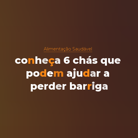
Alimentação Saudável
c
o
n
h
e
ç
a
6
c
h
á
s
q
u
e
p
o
d
e
m
a
j
u
d
a
r
a
p
e
r
d
e
r
b
a
r
r
i
g
a