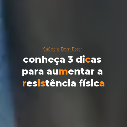
Saúde e Bem Estar
c
o
n
h
e
ç
a
3
d
i
c
a
s
p
a
r
a
a
u
m
e
n
t
a
r
a
r
e
s
i
s
t
ê
n
c
i
a
f
í
s
i
c
a