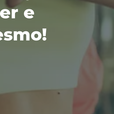
e
r
e
e
s
m
o
!