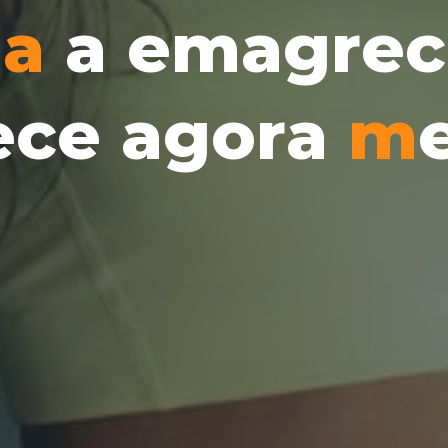
d
a
a
e
m
a
g
r
e
c
e
c
e
a
g
o
r
a
m