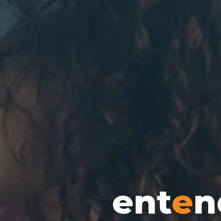
e
n
t
e
n