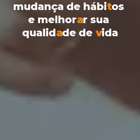
m
u
d
a
n
ç
a
d
e
h
á
b
i
t
o
s
e
m
e
l
h
o
r
a
r
s
u
a
q
u
a
l
i
d
a
d
e
d
e
v
i
d
a