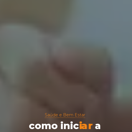
Saúde e Bem Estar
c
o
m
o
i
n
i
c
i
a
r
a