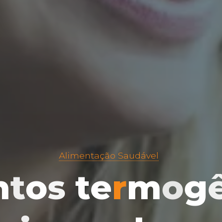
Alimentação Saudável
n
t
o
s
t
e
r
m
o
g