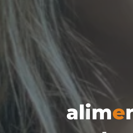
a
l
i
m
e