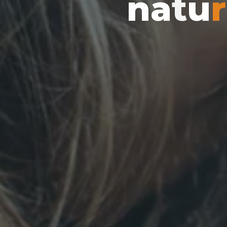
n
a
t
u
r